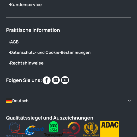
Kundenservice
Praktische Information
AGB
Datenschutz- und Cookie-Bestimmungen
Rechtshinweise
Finden
Finden
Finden
Folgen Sie uns:
Sie
Sie
Sie
uns
uns
uns
im
im
im
Deutsch
Qualitätssiegel und Auszeichnungen