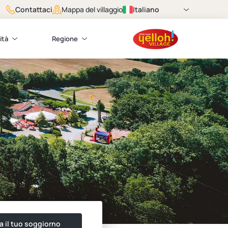
Contattaci
Italiano
Mappa del villaggio
ità
Regione
a il tuo soggiorno