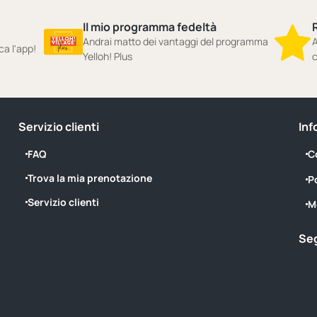
Il mio programma fedeltà
Andrai matto dei vantaggi del programma
A
ca l'app!
Yelloh! Plus
c
Servizio clienti
Inf
FAQ
C
Trova la mia prenotazione
P
Servizio clienti
M
Seg