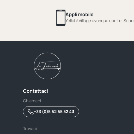
Appli mobile
Yelloh! Village ovunque con te. Scari
Contattaci
Chiamaci
+33 (0)5 62 65 52 43
Trovaci