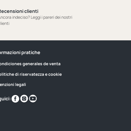
Recensioni clienti
ncora indeciso? Leggi i pareri dei nostri
lienti
ormazioni pratiche
ondiciones generales de venta
olitiche di riservatezza e cookie
enzioni legali
Trovaci
Trovaci
Trovaci
uici:
su
su
su