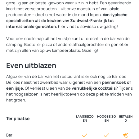
gezellig aan en bestel gewoon waar u zin in hebt. Een gevarieerde
kaart met verse producten – uit onze moestuin of van lokale
producenten – doet u het water in de mond lopen.
Van typische
specialiteiten uit de keuken van Zuidwest-Frankrijk tot
internationale gerechten
: hier vindt u sowieso uw gading!
Voor een snelle hap uit het vuistje kunt u terecht in de bar van de
camping. Bestel er pizza of andere afhaalgerechten en geniet er
met zijn allen van op uw kampeerplaats. Gezellig!
Even uitblazen
Afgezien van de bar van het restaurant is er ook nog Le Bar des
Délices naast het zwembad waar u geniet van een
pannenkoek of
een ijsje
. Of verkiest u een van de
verrukkelijke cocktails
? Tijdens
het hoogseizoen is het heerlijk toeven op deze plek te midden van
het groen.
LAAGSEIZO
HOOGSEIZO
BETALEN
Ter plaatse
EN
EN
D
Bar