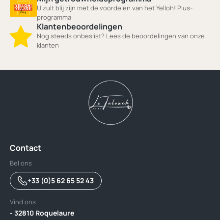
U zult blij zijn met de voordelen van het Yelloh! Plus-
programma
Klantenbeoordelingen
Nog steeds onbeslist? Lees de beoordelingen van onze
klanten
Contact
Bel ons
+33 (0)5 62 65 52 43
Vind ons
- 32810 Roquelaure