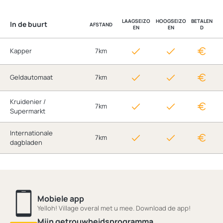
LAAGSEIZO
HOOGSEIZO
BETALEN
In de buurt
AFSTAND
EN
EN
D
Kapper
7km
Geldautomaat
7km
Kruidenier /
7km
Supermarkt
Internationale
7km
dagbladen
Mobiele app
Yelloh! Village overal met u mee. Download de app!
Mijn getrouwheidsprogramma