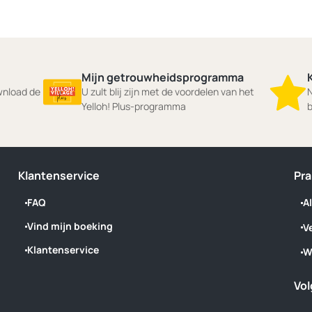
Mijn getrouwheidsprogramma
ownload de
U zult blij zijn met de voordelen van het
N
Yelloh! Plus-programma
b
Klantenservice
Pra
FAQ
A
Vind mijn boeking
V
Klantenservice
W
Vol