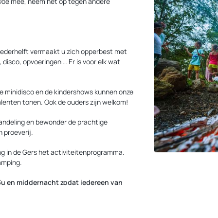
oe mee, neem het op tegen andere
wederhelft vermaakt u zich opperbest met
disco, opvoeringen … Er is voor elk wat
de minidisco en de kindershows kunnen onze
alenten tonen. Ook de ouders zijn welkom!
wandeling en bewonder de prachtige
 proeverij.
g in de Gers het activiteitenprogramma.
amping.
23u en middernacht zodat iedereen van