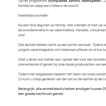
Op het programma:
olympiades, kermis, teamspelen …
D
families en sleep een trofee in de wacht!
Feestelijke avonden
Na een fijne dag met uw familie, met vrienden of met uw 
de avondanimatie in uw vakantiedorp. Karaoke, concerten, 
wils!
Ook de kids hebben recht op een portie vermaak. Tijdens 
jongste vakantiegasten zich helemaal uitleven en al hun t
Doet u liever wat kalmer aan, opteer dan voor een avond
sterrenhemel of geniet bij onze lokale producenten van een
Tijdens het laagseizoen beperkt het team van onze campin
Zo kunt u volop genieten van de rust en de kalmte op de c
Belangrijk: alle animatieactiviteiten eindigen tussen 
een goede nachtrust geniet.