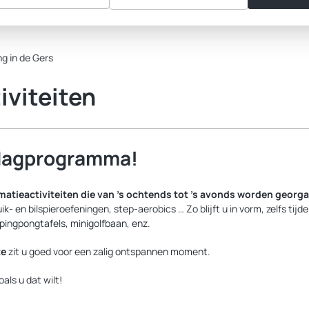
g in de Gers
iviteiten
 dagprogramma!
matieactiviteiten die van ’s ochtends tot ’s avonds worden georg
 en bilspieroefeningen, step-aerobics … Zo blijft u in vorm, zelfs tijd
 pingpongtafels, minigolfbaan, enz.
te
zit u goed voor een zalig ontspannen moment.
als u dat wilt!