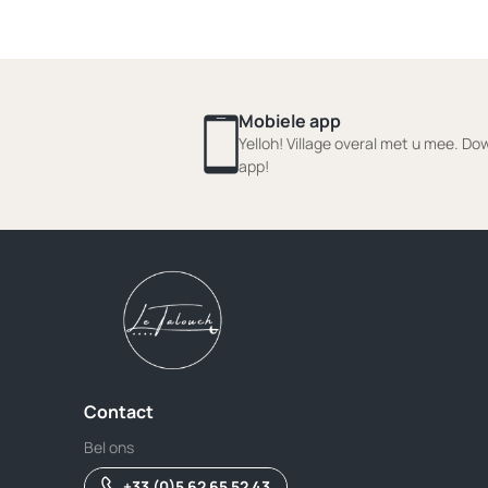
Mobiele app
Yelloh! Village overal met u mee. D
app!
Contact
Bel ons
+33 (0)5 62 65 52 43