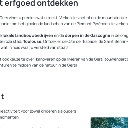
t erfgoed ontdekken
ers vindt u precies wat u zoekt! Verken te voet of op de mountainbike
e manier om het glooiende landschap van de Piémont Pyrénéen te verke
De
lokale landbouwbedrijven
en de
dorpen in de Gascogne
in de omge
de roze stad:
Toulouse
. Ontdek er de Cité de l’Espace, de Saint Serni
 wat in huis waar u versteld van staat!
t ook keuze te over: kanovaren op de rivieren van de Gers, touwenparc
turen te midden van de natuur in de Gers!
nt
eactiviteit voor zowel kinderen als ouders
e momenten.