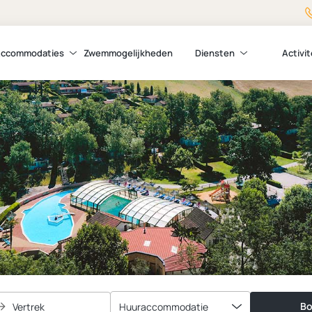
ccommodaties
Zwemmogelijkheden
Diensten
Activi
Bo
Vertrek
Huuraccommodatie