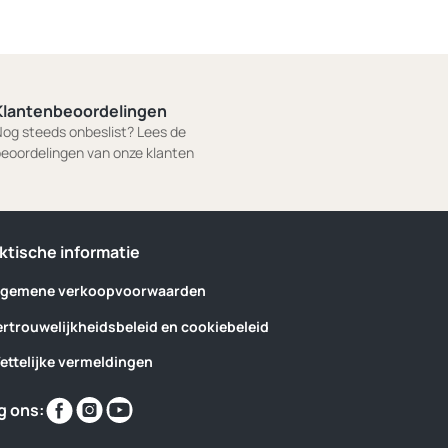
Klantenbeoordelingen
og steeds onbeslist? Lees de
eoordelingen van onze klanten
ktische informatie
lgemene verkoopvoorwaarden
ertrouwelijkheidsbeleid en cookiebeleid
ettelijke vermeldingen
Vind
Vind
Vind
g ons:
ons
ons
ons